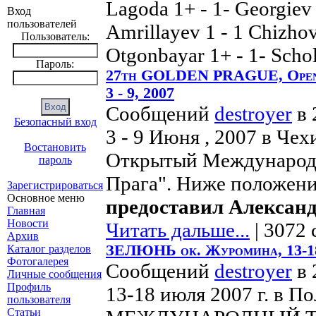
Lagoda 1+ - 1- Georgiev
Вход
пользователей
Amrillayev 1 - 1 Chizhov 
Пользователь:
Otgonbayar 1+ - 1- Scho
Пароль:
27th GOLDEN PRAGUE, Open I
3 - 9, 2007
Сообщений
destroyer
в 
Безопасный вход
3 - 9 Июня , 2007 в Че
Востановить
Открытый Международн
пароль
Прага". Ниже положени
Зарегистрироваться
Основное меню
предоставил Алексан
Главная
Новости
Читать дальше...
| 3072 
Архив
ЗЕЛЮНЬ ок. Журомина, 13-18
Каталог разделов
Фотогалерея
Сообщений
destroyer
в 
Личные сообщения
Профиль
13-18 июля 2007 г. в П
пользователя
Статьи