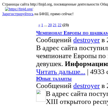
Страницы сайта http://fmjd.org, посвященные деятельно
Зарегистрируйтесь
на БФШ, прямо сейчас!
«
1
...
20
21
22
(23)
Чемпионат Европы по шашкам 
Сообщений
destroyer
в 
В адрес сайта поступи
чемпионате Европы по
девушек.
Информацию 
Читать дальше...
| 4933 
Юные таланты
Сообщений
destroyer
в 
В адрес сайта пост
ХIII открытого рес