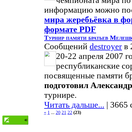
чемпионата мира по 
информацию можно по
мира
жеребьёвка в ф
формате PDF
Турнир памяти братьев Мелеш
Сообщений
destroyer
в 
20-22 апреля 2007 го
республиканские со
посвященные памяти б
подготовил Александр
турнире.
Читать дальше...
| 3665 
«
1
...
20
21
22
(23)