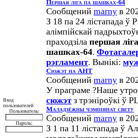
Першая ліга па шашках-64
Сообщений
marny
в 20
З 18 па 24 лістапада ў 
алімпійскай падрыхтоўкі
праходзіла
першая ліга
шашках-64
.
Фотагале
рэгламент
. Вынікі:
му
Сюжэт на АНТ
Сообщений
marny
в 20
У праграме ?Наше утро
сюжэт
з трэніроўкі ў 
Вход
пользователей
Маладзёжны чэмпіянат свету
Пользователь:
Сообщений
marny
в 20
Пароль:
З 1 па 11 лістапада ў А