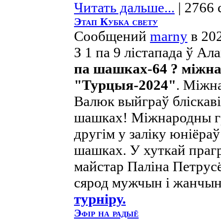
Читать дальше...
| 2766 
Этап Кубка свету
Сообщений
marny
в 20
З 1 па 9 лістапада ў Ал
па шашках-64 ? міжн
"Турцыя-2024"
. Міжн
Валюк выйграў бліскав
шашках! Міжнародны г
другім у заліку юніёраў 
шашках. У хуткай праг
майстар Паліна Петрусё
сярод мужчын і жанчын
турніру.
Эфір на радыё