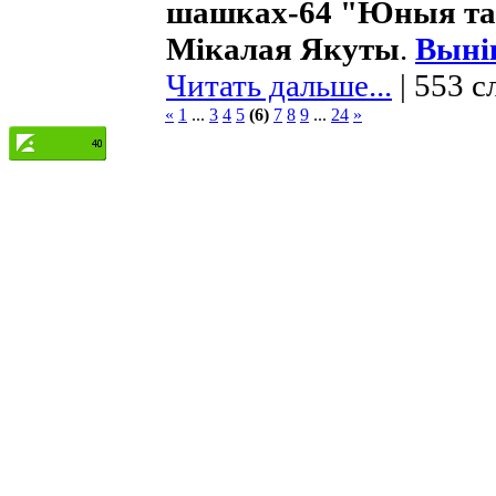
шашках-64 "Юныя та
Мікалая Якуты
.
Выні
Читать дальше...
| 553 с
«
1
...
3
4
5
(6)
7
8
9
...
24
»