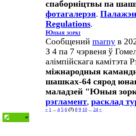
спаборніцтвы па шаш
фотагалерэя
.
Палажэн
Regulations
.
Юныя зоркі
Сообщений
marny
в 20
З 4 па 7 чэрвеня ў Гом
алімпійскага камітэта Р
міжнародныя камандн
шашках-64 сярод юнакоў
маладзей "Юныя зорк
рэгламент
,
расклад ту
«
1
...
4
5
6
(7)
8
9
10
...
24
»