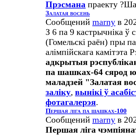
Прэсмана
праекту ?Шаш
Залатая восень
Сообщений
marny
в 20
З 6 па 9 кастрычніка ў 
(Гомельскі раён) пры 
алімпійскага камітэта Р
адкрытыя рэспубліка
па шашках-64 сярод юна
маладзей "Залатая во
заліку
,
вынікі ў асабі
фотагалерэя
.
Першая ліга па шашках-100
Сообщений
marny
в 20
Першая ліга чэмпіянат