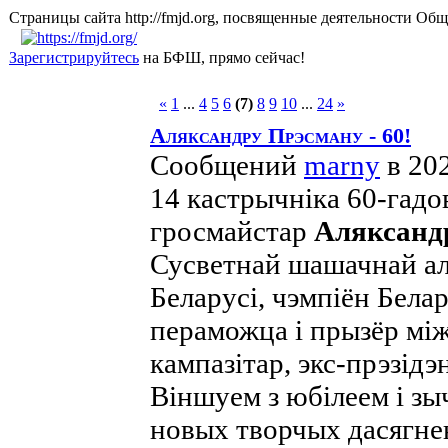
Страницы сайта http://fmjd.org, посвященные деятельно
Зарегистрируйтесь
на БФШ, прямо сейчас!
«
1
...
4
5
6
(7)
8
9
10
...
24
»
Аляксандру Прэсману - 60!
Сообщений
marny
в 20
14 кастрычніка 60-гад
гросмайстар
Аляксанд
Сусветнай шашачнай ал
Беларусі, чэмпіён Бела
пераможца і прызёр мі
кампазітар, экс-прэзід
Віншуем з юбілеем і зы
новых творчых дасягн