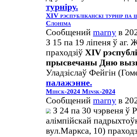
турніру.
ХІV рэспубліканскі турнір па
Слоніма
Сообщений
marny
в 20
З 15 па 19 ліпеня ў аг.
праходзіў
ХІV рэспубл
прысвечаны Дню вызв
Уладзіслаў Фейгін (Гом
палажэнне.
Мінск-2024 Minsk-2024
Сообщений
marny
в 20
З 24 па 30 чэрвеня ў 
алімпійскай падрыхтоўк
вул.Маркса, 10) праход