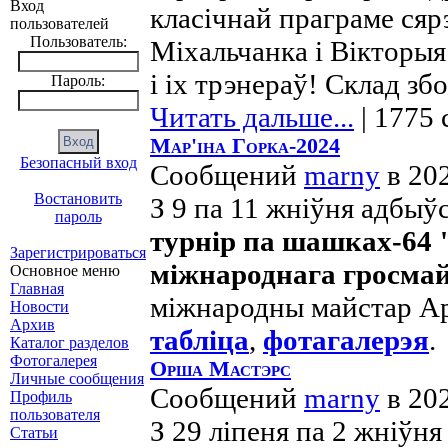
Вход
класічнай праграме сяр
пользователей
Пользователь:
Міхальчанка і Вікторы
і іх трэнераў! Склад зб
Пароль:
Читать дальше...
| 1775 
Мар'іна Горка-2024
Безопасный вход
Сообщений
marny
в 20
Востановить
З 9 па 11 жніўня адбыў
пароль
турнір па шашках-64 
Зарегистрироваться
міжнароднага гросмай
Основное меню
Главная
міжнародны майстар А
Новости
Архив
табліца
,
фотагалерэя
.
Каталог разделов
Фотогалерея
Орша Мастэрс
Личные сообщения
Сообщений
marny
в 20
Профиль
пользователя
З 29 ліпеня па 2 жніў
Статьи