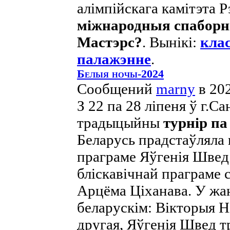
алімпійскага камітэта Р
міжнародныя спаборн
Мастэрс?
. Вынікі:
клас
палажэнне
.
Белыя ночы-2024
Сообщений
marny
в 20
З 22 па 28 ліпеня ў г.С
традыцыйны
турнір п
Беларусь прадстаўляла 
праграме Яўгенія Швед
бліскавічнай праграме 
Арцёма Ціханава. У жан
беларускім: Вікторыя Н
другая, Яўгенія Швед 