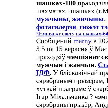
шашках-100
праходзіла
шахматах і шашках (г.Мі
мужчыны
,
жанчыны
.
фотагалерэя
,
сюжэт т
Чэмпіянат свету па шашках-6
Сообщений
marny
в 20
З 5 па 15 верасня ў Мас
праходзіў
чэмпіянат с
мужчын і жанчын
.
Ст
ІДФ
. У бліскавічнай п
сярэбраным прызёрам, 
хуткай праграме ў скар
Ігар Міхальчанка ? чэм
сярэбраны прызёр, Анд