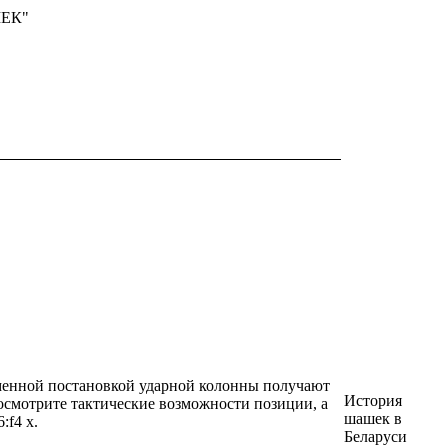
ШЕК"
менной постановкой ударной колонны получают
История
осмотрите тактические возможности позиции, а
шашек в
:f4 x.
Беларуси