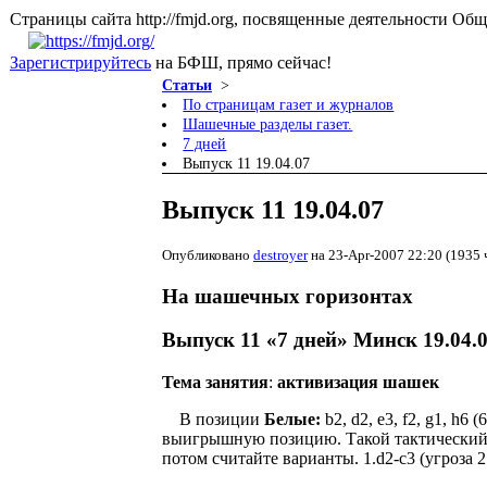
Страницы сайта http://fmjd.org, посвященные деятельно
Зарегистрируйтесь
на БФШ, прямо сейчас!
Статьи
>
По страницам газет и журналов
Шашечные разделы газет.
7 дней
Выпуск 11 19.04.07
Выпуск 11 19.04.07
Опубликовано
destroyer
на 23-Apr-2007 22:20 (1935 
На шашечных горизонтах
Выпуск 11 «7 дней» Минск 19.04.
Тема занятия
:
активизация шашек
В позиции
Белые:
b2, d2, e3, f2, g1, h6 (6
выигрышную позицию. Такой тактический п
потом считайте варианты. 1.d2-c3 (угроза 2.