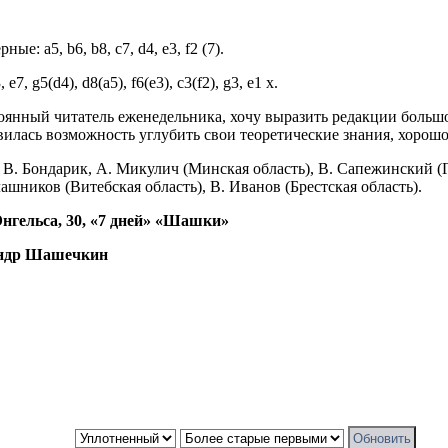
рные: a5, b6, b8, c7, d4, e3, f2 (7).
, e7, g5(d4), d8(a5), f6(e3), c3(f2), g3, e1 x.
 постоянный читатель еженедельника, хочу выразить редакции боль
лась возможность углубить свои теоретические знания, хорошо 
:
В.
Бондарик, А. Микулич (Минская область),
В. Сапежинский (Г
лашников (Витебская область), В. Иванов (Брестская область).
 Энгельса, 30, «7 дней» «Шашки»
андр Шашечкин