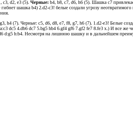
, c3, d2, e3 (5).
Черные:
b4, b8, c7, d6, h6 (5). Шашка с7 привлек
аче гибнет шашка b4) 2.d2-c3! белые создали угрозу неотвратимо
ения.
g3, h4 (7). Черные: c5, d6, d8, e7, f8, g7, h6 (7). 1.d2-e3! Белые
a:c3 dc5 4.db6 dc7 5.bg5 hb4 6.gf4 gf6 7.gf2 fe7 8.fe3 x.) И все ж
:d8 ed6 d:g5 h:b4. Несмотря на лишнюю шашку и в дальнейшем пре