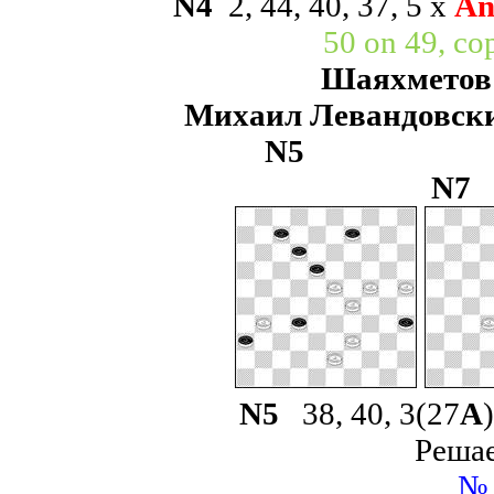
N
4
2, 44, 40, 37, 5
х
An
50 on 49, co
Шаяхметов 
Михаил Левандовск
N
5
N
N
5
38, 40, 3(27
А
Решае
№ 