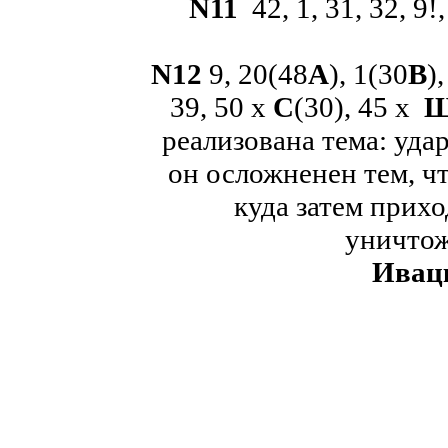
N
11
42, 1, 31, 32, 9!
N
12
9, 20(48
A
), 1(30
B
)
39, 50
x
C
(30), 45
x
Ш
реализована тема: удар
он осложненен тем, ч
куда затем прихо
уничтож
Ивац