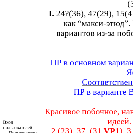
(
I
.
24?(36), 47(29), 15(4
как “макси-этюд”.
вариантов из-за по
ПР в основном вариан
Я
Соответствен
ПР в варианте В
Красивое побочное, на
идеей
Вход
пользователей
2 (23), 37 (31
VP
1
), 
Пользователь: