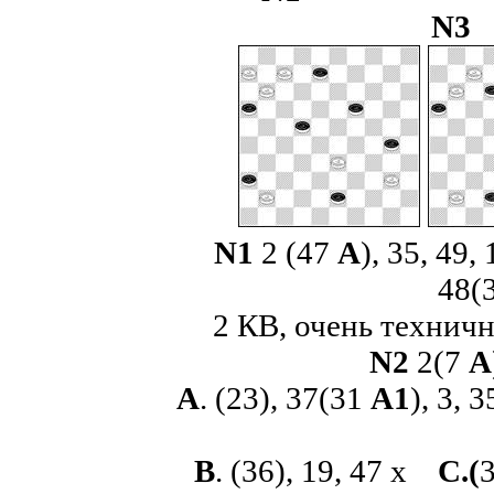
N
N
1
2 (47
A
), 35, 49,
48(
2 КВ, очень технич
N2
2(7
A
A
. (23), 37(31
A1
), 3, 
B
. (36), 19, 47
x
C
.(