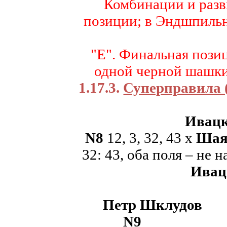
Комбинации и раз
позиции; в Эндшпиль
"Е". Финальная позиц
одной черной шашки,
1.17.3.
Суперправила (R
Ивацко
N
8
12, 3, 32, 43
x
Шая
32: 43, оба поля – не 
Ивацк
Петр Шклудов
N
9