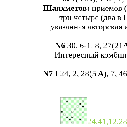
Шаяхметов:
приемов (
три
четыре (два в 
указанная авторская
N
6
30, 6-1, 8, 27(21
Интересный комбин
N7 I
24, 2, 28(5
A
), 7, 4
24,41,12,2