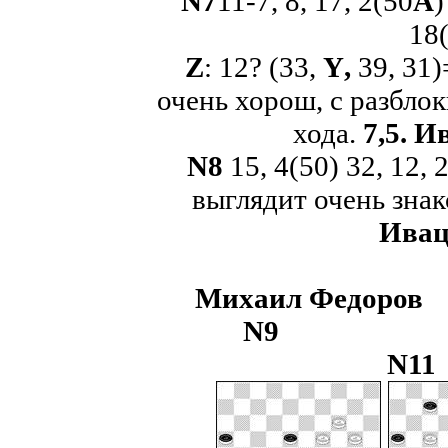
N
7
11-7, 8, 17, 2(50
A
)
18(
Z
: 12? (33,
Y
,
39, 31
очень хорош, с разбло
хода.
7,5.
Ив
N
8
15, 4(50) 32, 12, 
выглядит очень зна
Ива
Михаил
N
9
N