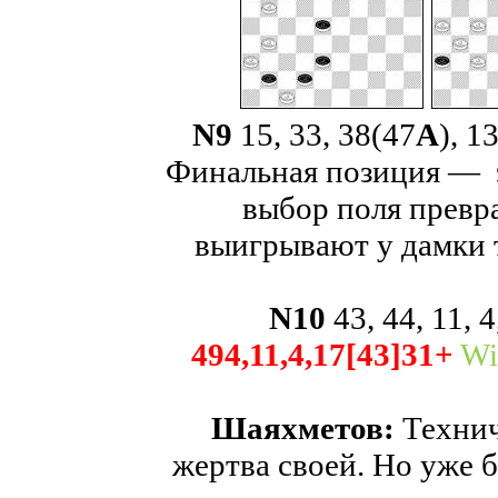
N
9
15, 33, 38(47
А
), 1
Финальная позиция — 
выбор поля превр
выигрывают у дамки 
N
10
43, 44, 11, 4
494,11,4,17[43]31+
Wit
Шаяхметов:
Технич
жертва своей. Но уже 