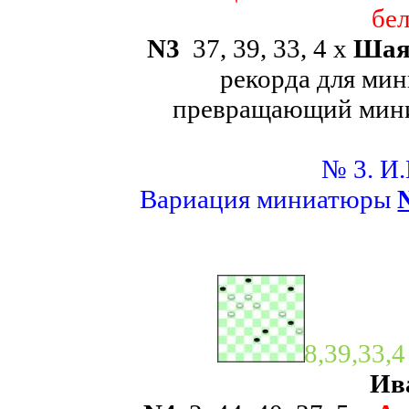
бел
N
3
37, 39, 33, 4 х
Шая
рекорда для ми
превращающий мини 
№ 3. И.
Вариация миниатюры
8,39,33,
Ив