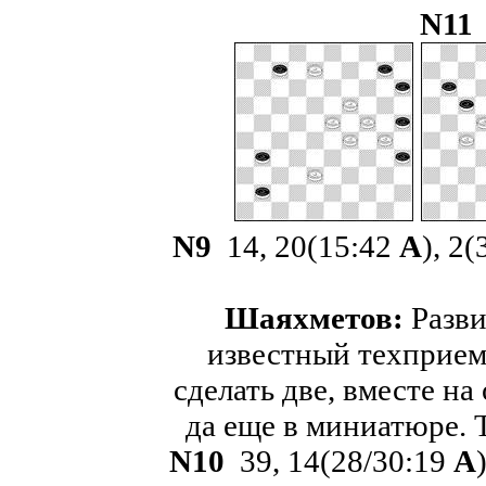
N
N
9
14, 20(15:42
А
), 2
Шаяхметов:
Разви
известный техприем
сделать две, вместе на
да еще в миниатюре. 
N
10
39, 14(28/30:19
A