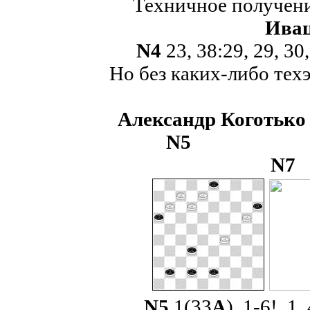
Техничное получение
Ивац
N
4
23, 38:29, 29, 30
Но без каких-либо тех
Александр К
N
5
N
N
5
1(33
A
), 1-6!, 1,