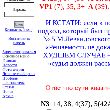
VP
1
(7), 35, 3+
A
(
39)
Пароль:
И КСТАТИ: если к п
подход, который был п
Безопасный вход
№ 5 М.Левандовског
Востановить
пароль
«Решаемость не дока
Зарегистрироваться
ХУДШЕМ СЛУЧАЕ
Основное меню
Главная
«судья должен расс
Новости
Фотогалерея
Личные сообщения
Профиль
пользователя
Ответ по сути квази
Статьи
Поиск
Архив
N
3
14, 38, 4(37), 5(42