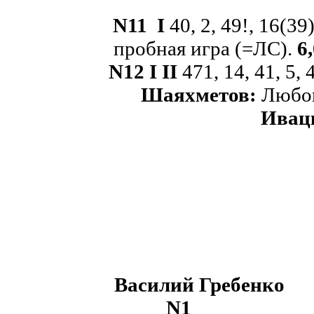
N
11
I
40, 2, 49!, 16(39
пробная игра (=ЛС).
6
N
12
I
II
471, 14, 41, 5,
Шаяхметов:
Любоп
Ивац
Василий Гребенко
N
1