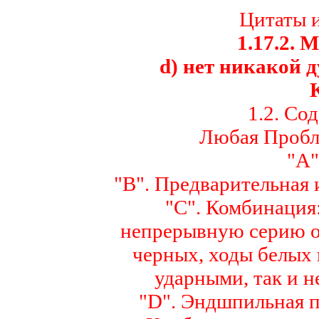
Цитаты 
1.17.2.
М
d) нет никакой 
1.2. С
Любая Пробле
"А"
"В". Предварительная 
"С". Комбинация
непрерывную серию о
черных, ходы белых 
ударными, так и н
"
D
". Эндшпильная 