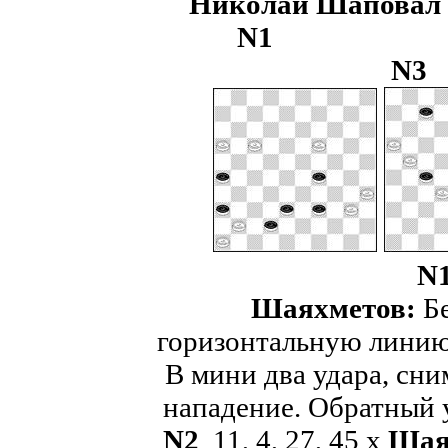
Николай Ш
N
1
N
N
Шаяхметов:
Бе
горизонтальную линию 
В мини два удара, сн
нападение. Обратный 
N
2
11, 4, 27, 45 х
Шая