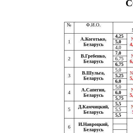
С
№
Ф.И.О.
4,25
А.Коготько,
1
5,0
Беларусь
4
4,0
7,0
В.Гребенко,
2
6,75
Беларусь
6
6,75
5,0
В.Шульга,
№
3
5,25
Беларусь
5
6,0
5,0
А.Сапегин,
4
6,0
Беларусь
5
5,75
5,5
Д.Камчицкий,
5
5,5
Беларусь
5,5
И.Навроцкий,
6
Беларусь