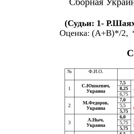
Сборная Украин
(Судьи: 1- Р.Шая
Оценка: (А+В)*/2, 
С
№
Ф.И.О.
7,5
С.Юшкевич,
1
8
,25
Украина
6,75
7,0
М.Федоров,
2
5,5
Украина
5,75
6,0
А.Ныч,
3
5,
7
5
Украина
5,75
6,5