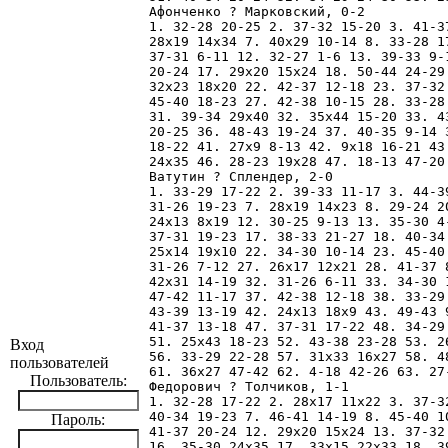
Афонченко ? Марковский, 0-2

1. 32-28 20-25 2. 37-32 15-20 3. 41-3
28x19 14x34 7. 40x29 10-14 8. 33-28 1
37-31 6-11 12. 32-27 1-6 13. 39-33 9-
20-24 17. 29x20 15x24 18. 50-44 24-29
32x23 18x20 22. 42-37 12-18 23. 37-32
45-40 18-23 27. 42-38 10-15 28. 33-28
31. 39-34 29x40 32. 35x44 15-20 33. 4
20-25 36. 48-43 19-24 37. 40-35 9-14 
18-22 41. 27x9 8-13 42. 9x18 16-21 43
24x35 46. 28-23 19x28 47. 18-13 47-20 
Ватутин ? Сплендер, 2-0

1. 33-29 17-22 2. 39-33 11-17 3. 44-3
31-26 19-23 7. 28x19 14x23 8. 29-24 2
24x13 8x19 12. 30-25 9-13 13. 35-30 4
37-31 19-23 17. 38-33 21-27 18. 40-34
25x14 19x10 22. 34-30 10-14 23. 45-40
31-26 7-12 27. 26x17 12x21 28. 41-37 
42x31 14-19 32. 31-26 6-11 33. 34-30 
47-42 11-17 37. 42-38 12-18 38. 33-29
43-39 13-19 42. 24x13 18x9 43. 49-43 
41-37 13-18 47. 37-31 17-22 48. 34-29
51. 25x43 18-23 52. 43-38 23-28 53. 2
Вход
56. 33-29 22-28 57. 31x33 16x27 58. 4
пользователей
61. 36x27 47-42 62. 4-18 42-26 63. 27-
Пользователь:
Федорович ? Толчиков, 1-1

1. 32-28 17-22 2. 28x17 11x22 3. 37-3
40-34 19-23 7. 46-41 14-19 8. 45-40 1
Пароль:
41-37 20-24 12. 29x20 15x24 13. 37-32
16. 35-30 24x35 17. 33x15 22x33 18. 3