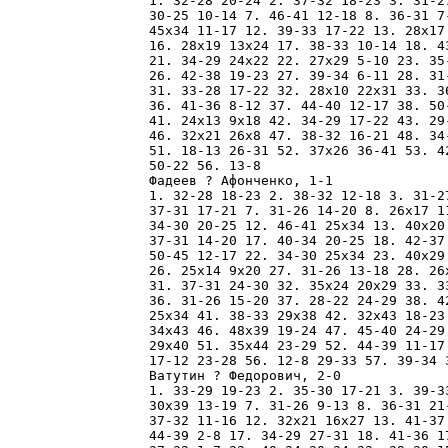
1. 32-28 20-24 2. 37-32 18-23 3. 31-2
30-25 10-14 7. 46-41 12-18 8. 36-31 7
45x34 11-17 12. 39-33 17-22 13. 28x17
16. 28x19 13x24 17. 38-33 10-14 18. 4
21. 34-29 24x22 22. 27x29 5-10 23. 35
26. 42-38 19-23 27. 39-34 6-11 28. 31
31. 33-28 17-22 32. 28x10 22x31 33. 3
36. 41-36 8-12 37. 44-40 12-17 38. 50
41. 24x13 9x18 42. 34-29 17-22 43. 29
46. 32x21 26x8 47. 38-32 16-21 48. 34
51. 18-13 26-31 52. 37x26 36-41 53. 4
50-22 56. 13-8 

Фадеев ? Афонченко, 1-1

1. 32-28 18-23 2. 38-32 12-18 3. 31-2
37-31 17-21 7. 31-26 14-20 8. 26x17 1
34-30 20-25 12. 46-41 25x34 13. 40x20
37-31 14-20 17. 40-34 20-25 18. 42-37
50-45 12-17 22. 34-30 25x34 23. 40x29
26. 25x14 9x20 27. 31-26 13-18 28. 26
31. 37-31 24-30 32. 35x24 20x29 33. 3
36. 31-26 15-20 37. 28-22 24-29 38. 4
25x34 41. 38-33 29x38 42. 32x43 18-23
34x43 46. 48x39 19-24 47. 45-40 24-29
29x40 51. 35x44 23-29 52. 44-39 11-17
17-12 23-28 56. 12-8 29-33 57. 39-34 3
Ватутин ? Федорович, 2-0

1. 33-29 19-23 2. 35-30 17-21 3. 39-3
30x39 13-19 7. 31-26 9-13 8. 36-31 21
37-32 11-16 12. 32x21 16x27 13. 41-37
44-39 2-8 17. 34-29 27-31 18. 41-36 1