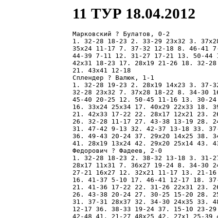
11 ТУР 18.04.2012
Марковский ? Булатов, 0-2

1. 32-28 18-23 2. 33-29 23x32 3. 37x2
35x24 11-17 7. 37-32 12-18 8. 46-41 7
44-39 7-11 12. 31-27 17-21 13. 50-44 
42x31 18-23 17. 28x19 21-26 18. 32-28
21. 43x41 12-18 

Сплендер ? Валюк, 1-1

1. 32-28 19-23 2. 28x19 14x23 3. 37-3
32-28 23x32 7. 37x28 18-22 8. 34-30 1
45-40 20-25 12. 50-45 11-16 13. 30-24
16. 33x24 25x34 17. 40x29 22x33 18. 3
21. 42x33 17-22 22. 28x17 12x21 23. 2
26. 32-28 11-17 27. 43-38 13-19 28. 2
31. 47-42 9-13 32. 42-37 13-18 33. 37
36. 49-43 20-24 37. 29x20 14x25 38. 3
41. 28x19 13x24 42. 29x20 25x14 43. 43
Федорович ? Фадеев, 2-0

1. 32-28 18-23 2. 38-32 13-18 3. 31-2
28x17 11x31 7. 36x27 19-24 8. 34-30 2
27-21 16x27 12. 32x21 11-17 13. 21-16
16. 41-37 5-10 17. 46-41 12-17 18. 37
21. 41-36 17-22 22. 31-26 22x31 23. 2
26. 43-38 20-24 27. 30-25 15-20 28. 2
31. 37-31 28x37 32. 34-30 24x35 33. 4
12-17 36. 38-33 19-24 37. 15-10 23-29
42-48 41. 21-27 48x25 42. 27x1 25-39 