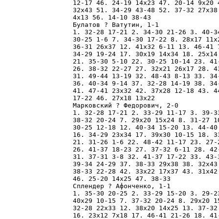
12-17 46. 24-19 14x23 47. 20-14 9x20 
32x43 51. 34-29 43-48 52. 37-32 27x38
4x13 56. 14-10 38-43 

Булатов ? Ватутин, 1-1

1. 32-28 17-21 2. 34-30 21-26 3. 40-3
30-25 1-6 7. 34-30 17-22 8. 28x17 11x
36-31 26x37 12. 41x32 6-11 13. 46-41 
34-29 19-24 17. 30x19 14x34 18. 25x14
21. 35-30 5-10 22. 30-25 10-14 23. 41
26. 38-32 22-27 27. 32x21 26x17 28. 4
31. 49-44 13-19 32. 48-43 8-13 33. 34
36. 40-34 9-14 37. 32-28 14-19 38. 34
41. 47-41 23x32 42. 37x28 12-18 43. 4
17-22 46. 27x18 13x22 

Марковский ? Федорович, 2-0

1. 32-28 17-21 2. 33-29 11-17 3. 39-3
38-32 20-24 7. 29x20 15x24 8. 31-27 1
30-25 12-18 12. 40-34 15-20 13. 44-40
16. 34-29 23x34 17. 39x30 10-15 18. 3
21. 31-26 1-6 22. 48-42 11-17 23. 27-
26. 41-37 18-23 27. 37-32 6-11 28. 42
31. 37-31 3-8 32. 41-37 17-22 33. 43-
39-34 24-29 37. 38-33 29x38 38. 32x43
38-33 22-28 42. 33x22 17x37 43. 31x42
46. 25-20 14x25 47. 38-33 

Сплендер ? Афонченко, 1-1

1. 35-30 20-25 2. 33-29 15-20 3. 29-2
40x29 10-15 7. 37-32 20-24 8. 29x20 1
32-28 22x33 12. 38x20 14x25 13. 37-32
16. 23x12 7x18 17. 46-41 21-26 18. 41