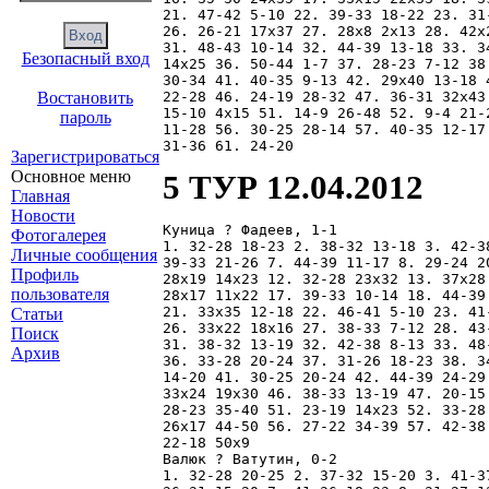
21. 47-42 5-10 22. 39-33 18-22 23. 31
26. 26-21 17x37 27. 28x8 2x13 28. 42x
31. 48-43 10-14 32. 44-39 13-18 33. 3
Безопасный вход
14x25 36. 50-44 1-7 37. 28-23 7-12 38
30-34 41. 40-35 9-13 42. 29x40 13-18 
22-28 46. 24-19 28-32 47. 36-31 32x43
Востановить
15-10 4x15 51. 14-9 26-48 52. 9-4 21-
пароль
11-28 56. 30-25 28-14 57. 40-35 12-17
Зарегистрироваться
Основное меню
5 ТУР 12.04.2012
Главная
Новости
Куница ? Фадеев, 1-1

Фотогалерея
1. 32-28 18-23 2. 38-32 13-18 3. 42-3
Личные сообщения
39-33 21-26 7. 44-39 11-17 8. 29-24 2
Профиль
28x19 14x23 12. 32-28 23x32 13. 37x28
пользователя
28x17 11x22 17. 39-33 10-14 18. 44-39
21. 33x35 12-18 22. 46-41 5-10 23. 41
Статьи
26. 33x22 18x16 27. 38-33 7-12 28. 43
Поиск
31. 38-32 13-19 32. 42-38 8-13 33. 48
Архив
36. 33-28 20-24 37. 31-26 18-23 38. 3
14-20 41. 30-25 20-24 42. 44-39 24-29
33x24 19x30 46. 38-33 13-19 47. 20-15
28-23 35-40 51. 23-19 14x23 52. 33-28
26x17 44-50 56. 27-22 34-39 57. 42-38
22-18 50x9 

Валюк ? Ватутин, 0-2

1. 32-28 20-25 2. 37-32 15-20 3. 41-3