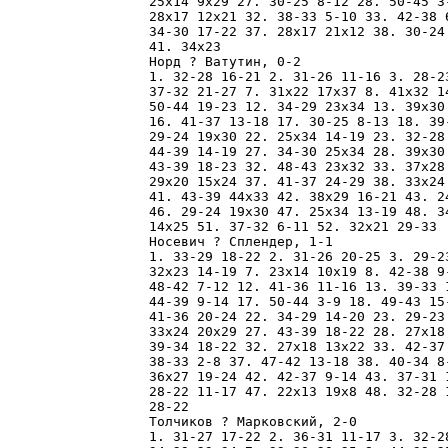
25x14 9x29 27. 30-25 8-12 28. 50-45 3
28x17 12x21 32. 38-33 5-10 33. 42-38 
34-30 17-22 37. 28x17 21x12 38. 30-24
41. 34x23 

Норд ? Ватутин, 0-2

1. 32-28 16-21 2. 31-26 11-16 3. 28-2
37-32 21-27 7. 31x22 17x37 8. 41x32 1
50-44 19-23 12. 34-29 23x34 13. 39x30
16. 41-37 13-18 17. 30-25 8-13 18. 39
29-24 19x30 22. 25x34 14-19 23. 32-28
44-39 14-19 27. 34-30 25x34 28. 39x30
43-39 18-23 32. 48-43 23x32 33. 37x28
29x20 15x24 37. 41-37 24-29 38. 33x24
41. 43-39 44x33 42. 38x29 16-21 43. 2
46. 29-24 19x30 47. 25x34 13-19 48. 3
14x25 51. 37-32 6-11 52. 32x21 29-33 

Носевич ? Сплендер, 1-1

1. 33-29 18-22 2. 31-26 20-25 3. 29-2
32x23 14-19 7. 23x14 10x19 8. 42-38 9
48-42 7-12 12. 41-36 11-16 13. 39-33 
44-39 9-14 17. 50-44 3-9 18. 49-43 15
41-36 20-24 22. 34-29 14-20 23. 29-23
33x24 20x29 27. 43-39 18-22 28. 27x18
39-34 18-22 32. 27x18 13x22 33. 42-37
38-33 2-8 37. 47-42 13-18 38. 40-34 8
36x27 19-24 42. 42-37 9-14 43. 37-31 
28-22 11-17 47. 22x13 19x8 48. 32-28 
28-22 

Толчиков ? Марковский, 2-0

1. 31-27 17-22 2. 36-31 11-17 3. 32-2