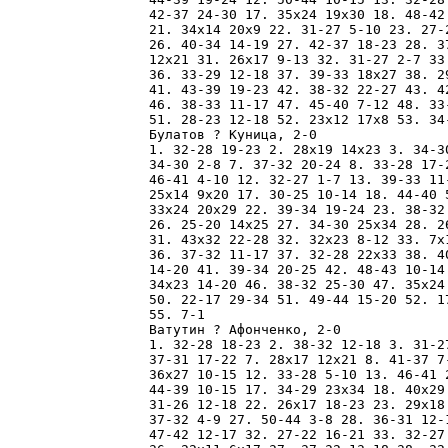
42-37 24-30 17. 35x24 19x30 18. 48-42
21. 34x14 20x9 22. 31-27 5-10 23. 27-
26. 40-34 14-19 27. 42-37 18-23 28. 3
12x21 31. 26x17 9-13 32. 31-27 2-7 33
36. 33-29 12-18 37. 39-33 18x27 38. 2
41. 43-39 19-23 42. 38-32 22-27 43. 4
46. 38-33 11-17 47. 45-40 7-12 48. 33
51. 28-23 12-18 52. 23x12 17x8 53. 34
Булатов ? Куница, 2-0

1. 32-28 19-23 2. 28x19 14x23 3. 34-3
34-30 2-8 7. 37-32 20-24 8. 33-28 17-
46-41 4-10 12. 32-27 1-7 13. 39-33 11
25x14 9x20 17. 30-25 10-14 18. 44-40 
33x24 20x29 22. 39-34 19-24 23. 38-32
26. 25-20 14x25 27. 34-30 25x34 28. 2
31. 43x32 22-28 32. 32x23 8-12 33. 7x
36. 37-32 11-17 37. 32-28 22x33 38. 4
14-20 41. 39-34 20-25 42. 48-43 10-14
34x23 14-20 46. 38-32 25-30 47. 35x24
50. 22-17 29-34 51. 49-44 15-20 52. 1
55. 7-1 

Ватутин ? Афонченко, 2-0

1. 32-28 18-23 2. 38-32 12-18 3. 31-2
37-31 17-22 7. 28x17 12x21 8. 41-37 7
36x27 10-15 12. 33-28 5-10 13. 46-41 
44-39 10-15 17. 34-29 23x34 18. 40x29
31-26 12-18 22. 26x17 18-23 23. 29x18
37-32 4-9 27. 50-44 3-8 28. 36-31 12-
47-42 12-17 32. 27-22 16-21 33. 32-27