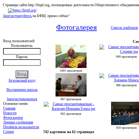
Страницы сайта http://fmjd.org, посвященные деятельности Общественного об
Зарегистрируйтесь
на БФШ, прямо сейчас!
Фотогалерея
Список альбомов
Вход пользователей
Сам
Пользователь:
Пароль:
999 просмотров
1001 просмотров
Безопасный вход
986 просмотров
Востановить пароль
Зарегистрироваться
987 просмотров
Основное меню
Главная
Новости
962 просмотров
Фотогалерея
Личные сообщения
Профиль пользователя
959 просмотров
Статьи
742 картинок на 62 страницах