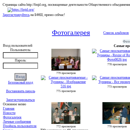
Страницы сайта http://fmjd.org, посвященные деятельности Общественного об
Зарегистрируйтесь
на БФШ, прямо сейчас!
Фотогалерея
Список альбомов
Фото
Вход пользователей
Самые пр
Пользователь:
Пароль:
778 просмотров
779 просмотров
Безопасный вход
773 просмотров
Востановить пароль
775 просмотров
Зарегистрироваться
Основное меню
Главная
Новости
Фотогалерея
Личные сообщения
Профиль пользователя
772 просмотров
770 просмотров