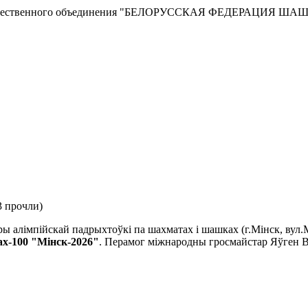
сти Общественного объединения "БЕЛОРУССКАЯ ФЕДЕРАЦИЯ ША
3 прочли
)
ры алімпійскай падрыхтоўкі па шахматах і шашках (г.Мінск, вул.М
ах-100 "Мінск-2026"
. Перамог міжнародны гросмайстар Яўген В