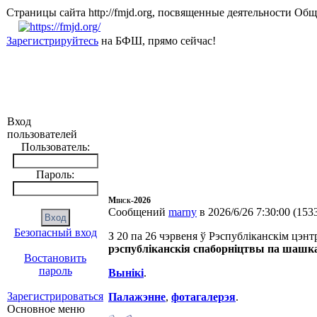
Страницы сайта http://fmjd.org, посвященные деятельно
Зарегистрируйтесь
на БФШ, прямо сейчас!
Вход
пользователей
Пользователь:
Пароль:
Мінск-2026
Сообщений
marny
в 2026/6/26 7:30:00
(
153
Безопасный вход
З 20 па 26 чэрвеня ў Рэспубліканскім цэнт
рэспубліканскія спаборніцтвы па шашк
Востановить
пароль
Вынікі
.
Зарегистрироваться
Палажэнне
,
фотагалерэя
.
Основное меню