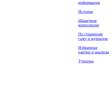
информация
История
Шашечная
композиция
По страницам
газет и журналов
Избранные
партии и анализы
Турниры