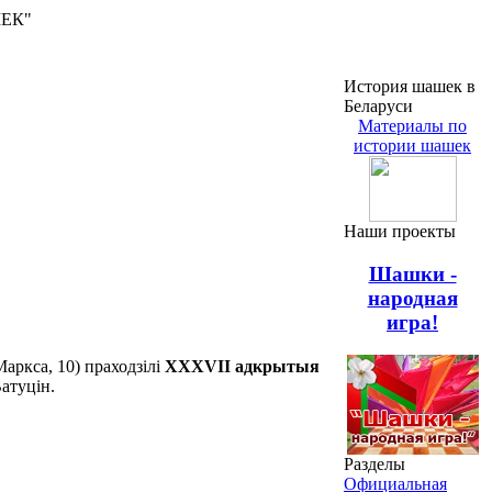
ШЕК"
История шашек в
Беларуси
Материалы по
истории шашек
Наши проекты
Шашки -
народная
игра!
аркса, 10) праходзілі
XXXVII адкрытыя
атуцін.
Разделы
Официальная