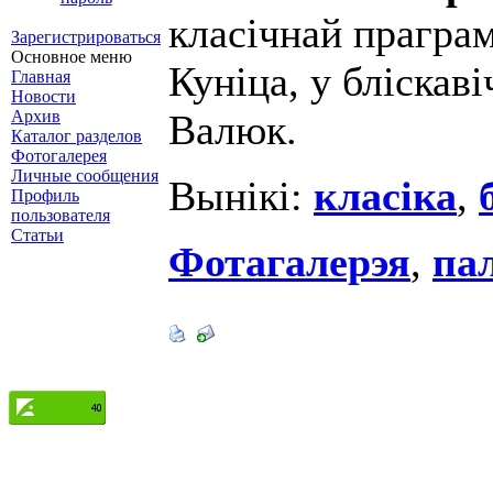
класічнай прагра
Зарегистрироваться
Основное меню
Куніца, у бліска
Главная
Новости
Архив
Валюк.
Каталог разделов
Фотогалерея
Личные сообщения
Вынікі:
класіка
,
Профиль
пользователя
Статьи
Фотагалерэя
,
па