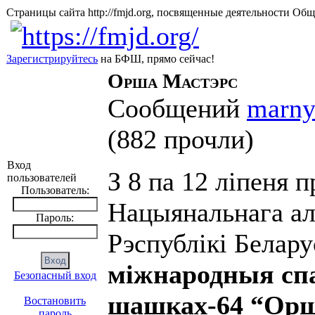
Страницы сайта http://fmjd.org, посвященные деятельно
Зарегистрируйтесь
на БФШ, прямо сейчас!
Орша Мастэрс
Сообщений
marn
(
882 прочли
)
Вход
З 8 па 12 ліпеня
пользователей
Пользователь:
Нацыянальнага ал
Пароль:
Рэспублікі Белару
міжнародныя сп
Безопасный вход
шашках-64 “Орш
Востановить
пароль