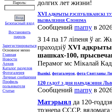
долгих лет жизни!
Пароль:
ХVI адкрыты рэспубліканскі т
вызвалення Слоніма
Безопасный вход
Сообщений
marny
в 2026
Востановить
пароль
З 14 па 17 ліпеня ў аг. 
праходзіў
ХVІ адкрыты 
Зарегистрироваться
Основное меню
шашках-100, прысвеча
Главная
Новости
Перамог мс Мікалай Кадз
Архив
Каталог разделов
Фотогалерея
Вынікі
,
фотагалерэя
,
фота Святланы Ля
Личные сообщения
Профиль
120 гадоў з дня нараджэння Ль
пользователя
Сообщений
marny
в 2026
Статьи
Матэрыял
да 120-годдз
трэнера СССР, вядомага