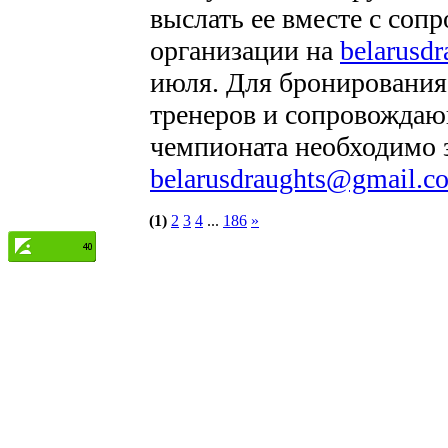
выслать ее вместе с со
организации на
belarusd
июля. Для бронирования
тренеров и сопровождаю
чемпионата необходимо
belarusdraughts@gmail.c
(1)
2
3
4
...
186
»