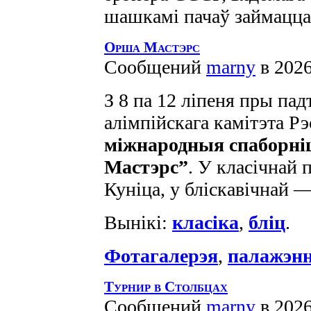
шашкамі пачаў займацца 
Орша Мастэрс
Сообщений
marny
в 2026
З 8 па 12 ліпеня пры п
алімпійскага камітэта Рэ
міжнародныя спаборн
Мастэрс”
. У класічнай 
Куніца, у бліскавічнай
Вынікі:
класіка
,
бліц
.
Фотагалерэя
,
палажэн
Турнир в Столбцах
Сообщений
marny
в 2026