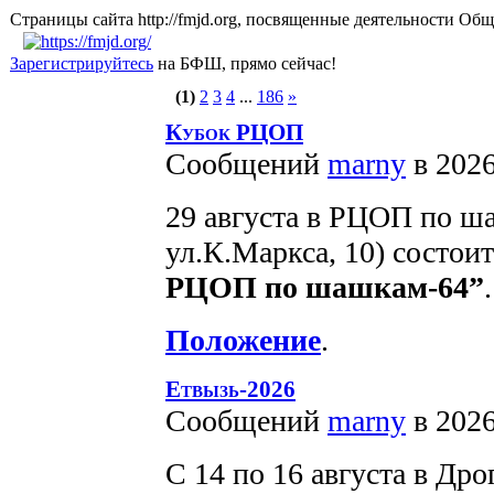
Страницы сайта http://fmjd.org, посвященные деятельно
Зарегистрируйтесь
на БФШ, прямо сейчас!
(1)
2
3
4
...
186
»
Кубок РЦОП
Сообщений
marny
в 2026
29 августа в РЦОП по ш
ул.К.Маркса, 10) состои
РЦОП по шашкам-64”
.
Положение
.
Етвызь-2026
Сообщений
marny
в 2026
С 14 по 16 августа в Др