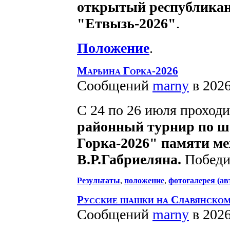
открытый республикан
"Етвызь-2026"
.
Положение
.
Марьина Горка-2026
Сообщений
marny
в 2026
С 24 по 26 июля проход
районный турнир по 
Горка-2026" памяти ме
В.Р.Габриеляна.
Победи
Результаты
,
положение
,
фотогалерея (ав
Русские шашки на Славянском
Сообщений
marny
в 2026