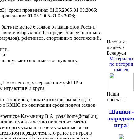
), cроки проведения: 01.05.2005-31.03.2006;
роведения: 01.05.2005-31.03.2006;
 быть не менее 6 заявок от шашистов России.
рвой и вторых лиг. Распределение участников
разрядов), рейтингов, спортивных достижений,
История
шашек в
иги;
Беларуси
ги;
Материалы
и) не опускаются в нижестояшую лигу;
по истории
шашек
 г., Положению, утверждённому ФШР и
 играются в 2 круга.
Наши
менты турниров, конкретные цифры выхода в
проекты
 с КЗШС по окончании срока подачи заявок.
Шашки -
переписке Камынину В.А. (vetalhome@mail.ru),
народная
амилию, имя и отчество полностью, место
игра!
в которых указаны не все указанные выше
тельном порядке тем, кто ранее не играл в
ормации) может быть предложено прислать