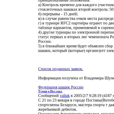
принципиальные положения:
а) Контроль времени для каждого участник
стоклеточных шашках второй контроль: 50 
б) перерывы - 15 дней;
в) в случае равенства очков места распред
г) в турнире RFC2 партнёры играют по дв
таблице вариантов, применяемой в сорев
4) другие турниры по электронной перепи
статус первых и вторых лиг чемпионата Р
России.
5) в ближайшее время будет объявлен сбор
шашки, который (которые) организует эл
Список поданных заявок.
Информация получена от Владимира Шу
Федерация шашек России
Турнир в Поставах
Сообщений
valiuk
в 2005/2/7 9:28:19
(
4187 
С 21 по 23 января в городе Поставы(Вите
спортсмены Беларуси, мастера спорта т да
жеребьевкой дебютов.
Основными фаворитами считались междун