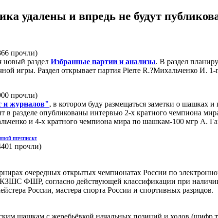
ка удалены и впредь не будут публикова
866 прочли
)
я новый раздел
Избранные партии и анализы
. В раздел планир
ой игры. Раздел открывает партия Pierre R.?Михальченко И. 1-
900 прочли
)
т и журналов"
, в котором буду размещаться заметки о шашках 
т в разделе опубликованы интервью 2-х кратного чемпиона мир
ьченко и 4-х кратного чемпиона мира по шашкам-100 мгр А. Га
онной переписке
4401 прочли
)
турнирах очередных открытых чемпионатах России по электронн
 КЗШС ФШР, согласно действующей классификации при наличии
йстера России, мастера спорта России и спортивных разрядов.
ским шашкам с жеребьёвкой начальных позиций и ходов (шифр ту