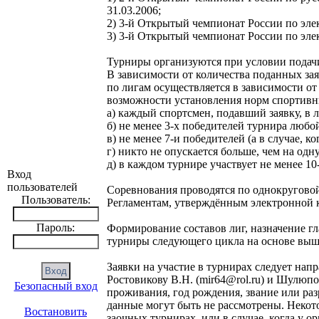
31.03.2006;
2) 3-й Открытый чемпионат России по элек
3) 3-й Открытый чемпионат России по элек
Турниры организуются при условии подачи 
В зависимости от количества поданных за
по лигам осуществляется в зависимости от
возможности установления норм спортивн
а) каждый спортсмен, подавший заявку, в 
б) не менее 3-х победителей турнира люб
в) не менее 7-и победителей (а в случае, 
г) никто не опускается больше, чем на одну
д) в каждом турнире участвует не менее 10-
Вход
пользователей
Соревнования проводятся по однокругово
Пользователь:
Регламентам, утверждённым электронной к
Пароль:
Формирование составов лиг, назначение гл
турниры следующего цикла на основе выш
Заявки на участие в турнирах следует нап
Ростовикову В.Н. (mir64@rol.ru) и Шулюпов
Безопасный вход
проживания, год рождения, звание или раз
данные могут быть не рассмотрены. Некото
Востановить
заочных турнирах, или в случае, когда у