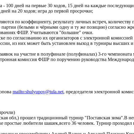
а - 100 дней на первые 30 ходов, 15 дней на каждые последующи
дней на 20 ходов; игра до первой просрочки;
еляются по коэффициенту, результату личных встреч, количеству 
е партии (белыми и чёрными одну и ту же позицию) согласно жр
нованиях ФШР. Учитываются "большие" очки.
ске по согласованию их организаторов с электронной комиссией
оссии, из них может быть установлен выход в турниры высших и
 заявок на участие в полуфинале (полуфиналах) 3-го чемпионата
ектронная комиссия ФШР по поручению руководства Междунаро
люпова
mailto:shulyupov@tula.net
, председателя электронной коми
прочли
)
бская обл,) прошел традиционный турнир "Поставская зима".В н
же простые любители шашек,всего 36 человек. Турнир проходил п
ародные гроссмейстеры Андрей Валюк и Аркадий Плакхин.Конк