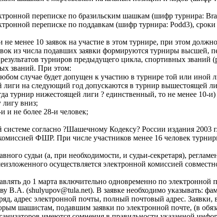
тронной переписке по бразильским шашкам (шифр турнира: Braz3
тронной переписке по поддавкам (шифр турнира: Podd3), cроки п
не менее 10 заявок на участие в этом турнире, при этом должно
явок из числа подавших заявки формируются турниры высшей, пе
 результатов турниров предыдущего цикла, спортивных званий (
ых званий. При этом:
любом случае будет допущен к участию в турнире той или иной л
ой лиги на следующий год допускаются в турнир вышестоящей ли
когда турнир нижестоящей лиги ? единственный, то не менее 10-
 лигу вниз;
и и не более 28-и человек;
й системе согласно ?Шашечному Кодексу? России издания 2003
омиссией ФШР. При числе участников менее 16 человек турниры
авного судьи (а, при необходимости, и судьи-секретаря), регла
еизложенного осуществляется электронной комиссией совместно
равлять до 1 марта включительно одновременно по электронной 
у В.А. (shulyupov@tula.net). В заявке необходимо указывать: ф
ряд, адрес электронной почты, полный почтовый адрес. Заявки, 
рым шашистам, подавшим заявки по электронной почте, (в обяза
 организаторов имеются сомнения в правильности указанной инф