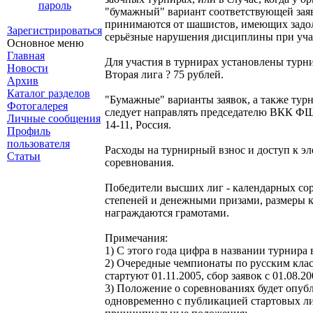
пароль
"бумажный" вариант соответствующей зая
принимаются от шашистов, имеющих задол
Зарегистрироваться
серьёзные нарушения дисциплины при учас
Основное меню
Главная
Для участия в турнирах установлены турни
Новости
Вторая лига ? 75 рублей.
Архив
Каталог разделов
"Бумажные" варианты заявок, а также турн
Фотогалерея
следует направлять председателю ВКК ФШ
Личные сообщения
14-11, Россия.
Профиль
пользователя
Расходы на турнирный взнос и доступ к эл
Статьи
соревнования.
Победители высших лиг - календарных со
степеней и денежными призами, размеры к
награждаются грамотами.
Примечания:
1) С этого года цифра в названии турнира
2) Очередные чемпионаты по русским кла
стартуют 01.11.2005, сбор заявок с 01.08.20
3) Положение о соревнованиях будет опуб
одновременно с публикацией стартовых ли