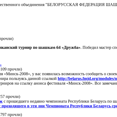
сти Общественного объединения "БЕЛОРУССКАЯ ФЕДЕРАЦИЯ ША
прочли
)
иканский турнир по шашкам-64 «Дружба»
. Победил мастер с
8»
3109 прочли
)
 «Минск-2008», у вас появилась возможность сообщить о своем 
рнира пользуясь данной ссылкой
http://belarus.fmjd.org/modules/
турниров на ссылку анонса фестиваля «Минск-2008». Все замечан
257 прочли
)
аж
с прошедшего недавно чемпионата Республики Беларусь по 
 проходящего в эти дни Чемпионата Республики Беларусь с
3797 прочли
)