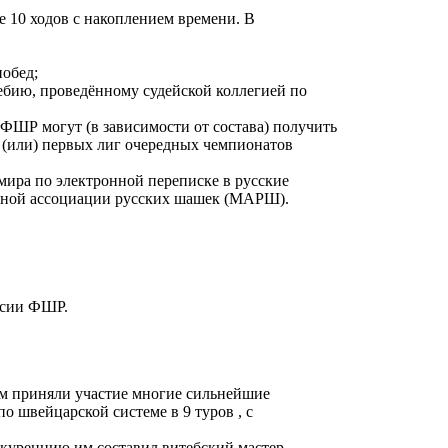
е 10 ходов с накоплением времени. В
побед;
ебию, проведённому судейской коллегией по
 ФШР могут (в зависимости от состава) получить
 (или) первых лиг очередных чемпионатов
 мира по электронной переписке в русские
дной ассоциации русских шашек (МАРШ).
ссии ФШР.
ем приняли участие многие сильнейшие
о швейцарской системе в 9 туров , с
уренцию им составил витебский мастер