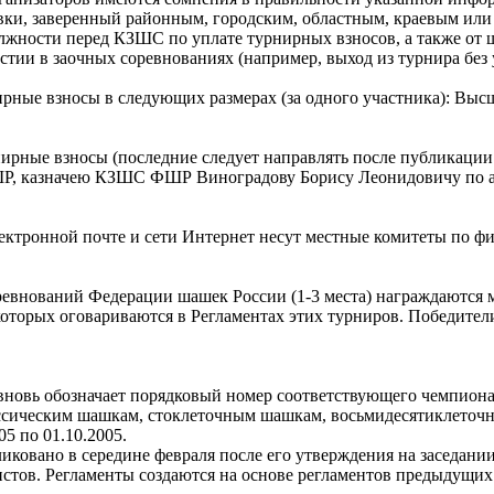
вки, заверенный районным, городским, областным, краевым или
жности перед КЗШС по уплате турнирных взносов, а также от ш
тии в заочных соревнованиях (например, выход из турнира без
рные взносы в следующих размерах (за одного участника): Высша
ирные взносы (последние следует направлять после публикации 
Р, казначею КЗШС ФШР Виноградову Борису Леонидовичу по адре
ектронной почте и сети Интернет несут местные комитеты по фи
ревнований Федерации шашек России (1-3 места) награждаются
оторых оговариваются в Регламентах этих турниров. Победите
 вновь обозначает порядковый номер соответствующего чемпионат
ссическим шашкам, стоклеточным шашкам, восьмидесятиклеточ
05 по 01.10.2005.
ликовано в середине февраля после его утверждения на заседан
стов. Регламенты создаются на основе регламентов предыдущи