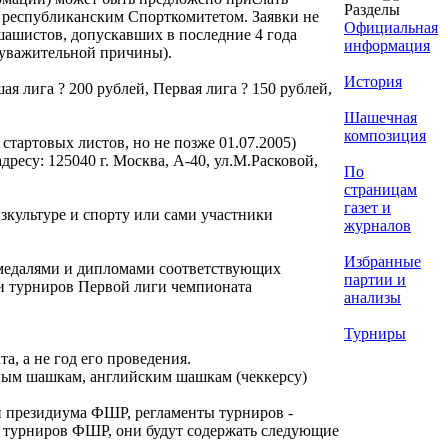
Разделы
 республиканским Спорткомитетом. Заявки не
Официальная
ашистов, допускавших в последние 4 года
информация
 уважительной причины).
История
я лига ? 200 рублей, Первая лига ? 150 рублей,
Шашечная
композиция
стартовых листов, но не позже 01.07.2005)
су: 125040 г. Москва, А-40, ул.М.Расковой,
По
страницам
газет и
зкультуре и спорту или сами участники
журналов
Избранные
 медалями и дипломами соответствующих
партии и
ли турниров Первой лиги чемпионата
анализы
Турниры
а, а не год его проведения.
ным шашкам, английским шашкам (чеккерсу)
ии президиума ФШР, регламенты турниров -
х турниров ФШР, они будут содержать следующие