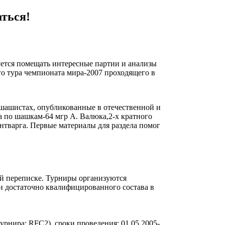
ться!
уется помещать интересные партии и анализы
го тура чемпионата мира-2007 проходящего в
и шашистах, опубликованные в отечественной и
а по шашкам-64 мгр А. Валюка,2-х кратного
нтварга. Первые материалы для раздела помог
ой переписке. Турниры организуются
 достаточно квалифицированного состава в
рнира: RFC2), cроки проведения: 01.05.2005-