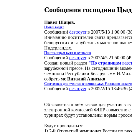
Cообщения господина Цыди
Павел Шацов.
Новый раздел
Сообщений
destroyer
в 2007/5/13 1:00:00
(
3
Вниманию поситителей сайта предлагаетс
белорусских и зарубежных мастеров шашечн
Нидерландах.
По страницам газет и журналов
Сообщений
destroyer
в 2007/4/5 21:50:00
(
4
Создан новый раздел
"По страницам газе
зарубежной прессе. На сегодняшний момен
чемпиона Республики Беларусь мм И.Михал
собрать
мс Виталий Анисько
Сбор заявок для участия в чемпионатах России по электр
Сообщений
destroyer
в 2005/2/15 13:46:36
(
Объявляется приём заявок для участия в 
электронной комиссией ФШР совместно с
турнирах будут установлены нормы гроссме
Будут проводиться:
1) 2-й Открытый чемпионат России по рус