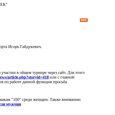
ШЕК"
порта Игорь Гайдукевич.
участии в общем турнире через сайт. Для этого
news/article.php?storyid=418
или с главной
ия по работе данной функции просьба
шашкам "100" среди женщин. Также вниманию
реди мужчин