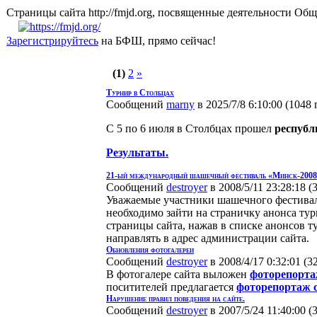
Страницы сайта http://fmjd.org, посвященные деятельно
Зарегистрируйтесь
на БФШ, прямо сейчас!
(1)
2
»
Турнир в Столбцах
Сообщений
marny
в 2025/7/8 6:10:00
(
1048 
С 5 по 6 июля в Столбцах прошел
республ
Результаты.
21-ый международный шашечный фестиваль «Минск-200
Сообщений
destroyer
в 2008/5/11 23:28:18
(
Уважаемые участники шашечного фестиваля
необходимо зайти на страничку анонса ту
страницы сайта, нажав в списке анонсов 
направлять в адрес администрации сайта.
Обновления фотогалереи
Сообщений
destroyer
в 2008/4/17 0:32:01
(
3
В фотогалере сайта выложен
фоторепорт
поситителей предлагается
фоторепортаж с
Нарушение правил поведения на сайте.
Сообщений
destroyer
в 2007/5/24 11:40:00
(