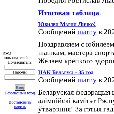
Победил Ростислав Лы
Итоговая таблица
.
Юбилей Марии Личко!
Сообщений
marny
в 20
Поздравляем с юбилеем
шашкам, мастера спор
Вход
пользователей
Желаем крепкого здоров
Пользователь:
НАК Беларусі - 35 год
Пароль:
Сообщений
marny
в 20
Беларуская федэрацыя
Безопасный вход
алімпійскі камітэт Рэсп
Востановить
пароль
ўтварэння! За гэтыя га