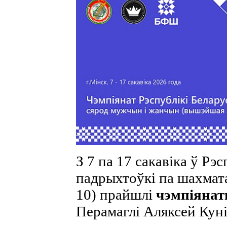
З 7 па 17 сакавіка ў Рэ
падрыхтоўкі па шахмата
10) прайшлі
чэмпіянат
Перамаглі Аляксей Куні