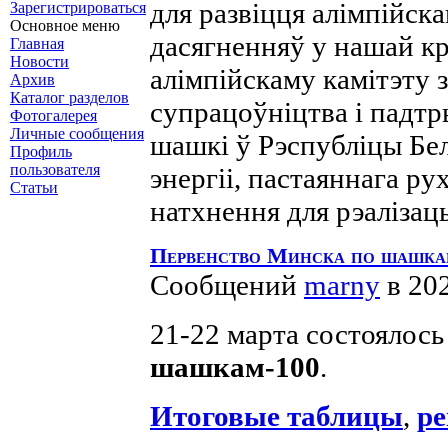
для развіцця алімпійска
Зарегистрироваться
Основное меню
дасягненняў у нашай к
Главная
Новости
алімпійскаму камітэту 
Архив
Каталог разделов
супрацоўніцтва і падтр
Фотогалерея
Личные сообщения
шашкі ў Рэспубліцы Бе
Профиль
пользователя
энергіі, пастаяннага ру
Статьи
натхнення для рэалізацы
Первенство Минска по шашка
Сообщений
marny
в 20
21-22 марта состоялос
шашкам-100
.
Итоговые таблицы
,
ре