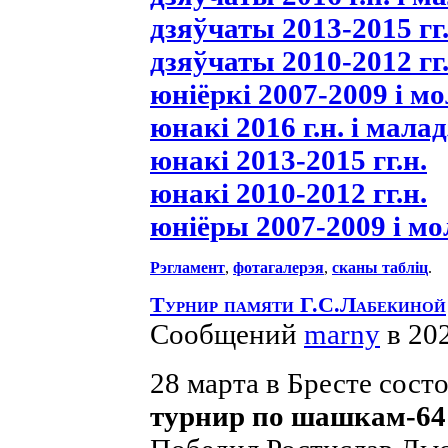
дзяўчаты 2013-2015 гг.
дзяўчаты 2010-2012 гг.
юніёркі 2007-2009 і мо
юнакі 2016 г.н. і мала
юнакі 2013-2015 гг.н.
юнакі 2010-2012 гг.н.
юніёры 2007-2009 і мол
Рэгламент
,
фотагалерэя
,
сканы табліц
.
Турнир памяти Г.С.Лабекиной
Сообщений
marny
в 20
28 марта в Бресте сост
турнир по шашкам-64