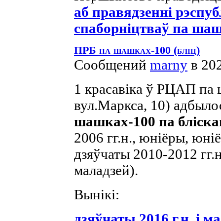
аб правядзенні рэспу
спаборніцтваў па шашк
ПРБ па шашках-100 (бліц)
Сообщений
marny
в 20
1 красавіка ў РЦАП па 
вул.Маркса, 10) адбыл
шашках-100 па бліска
2006 гг.н., юніёры, юніё
дзяўчаты 2010-2012 гг.н.
маладзей).
Вынікі:
дзяўчаты 2016 г.н. і м