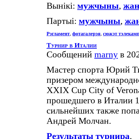
Вынікі:
мужчыны
,
жа
Партыі:
мужчыны
,
жа
Рэгламент
,
фотагалерэя
,
сюжэт тэлекамп
Турнир в Италии
Сообщений
marny
в 20
Мастер спорта Юрий Т
призером международн
XXIX Cup City of Verona
прошедшего в Италии 1
сильнейших также попа
Андрей Молчан.
Результаты турнира
.