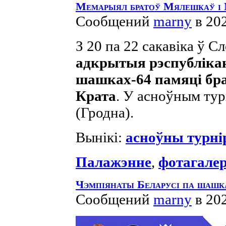
Мемарыял братоў Мялешкаў і 
Сообщений
marny
в 20
З 20 па 22 сакавіка ў 
адкрытыя рэспублікан
шашках-64 памяці бр
Крата
. У асноўным ту
(Гродна).
Вынікі:
асноўны турні
Палажэнне
,
фотагале
Чэмпіянаты Беларусі па шашк
Сообщений
marny
в 20