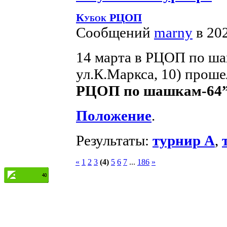
Кубок РЦОП
Сообщений
marny
в 20
14 марта в РЦОП по ша
ул.К.Маркса, 10) прош
РЦОП по шашкам-64
Положение
.
Результаты:
турнир А
,
«
1
2
3
(4)
5
6
7
...
186
»