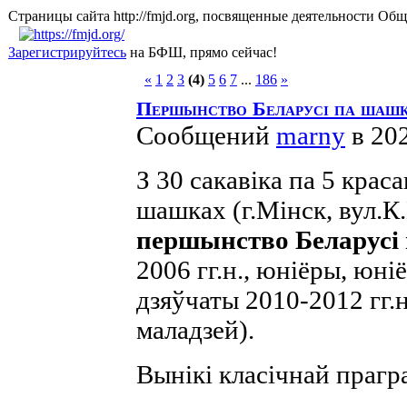
Страницы сайта http://fmjd.org, посвященные деятельно
Зарегистрируйтесь
на БФШ, прямо сейчас!
«
1
2
3
(4)
5
6
7
...
186
»
Першынство Беларусі па шашк
Сообщений
marny
в 20
З 30 сакавіка па 5 крас
шашках (г.Мінск, вул.К
першынство Беларусі
2006 гг.н., юніёры, юніё
дзяўчаты 2010-2012 гг.н.
маладзей).
Вынікі класічнай прагр