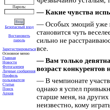
чрезвычайно усталым, т
Пароль:
— Какие чувства исп
— Особых эмоций уже н
Безопасный вход
становится чуть веселе
Востановить
сильно не расстраиваюс
пароль
все.
Зарегистрироваться
Основное меню
Главная
— Вам только девятна
Новости
Фотогалерея
возраст конкурентов 
Личные сообщения
Профиль
— В чемпионате участв
пользователя
Статьи
однако я успел привыкн
Поиск
Архив
старше меня, на других
неизвестно, кому игра