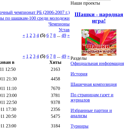
Наши проекты
аочный чемпионат РБ (2006-2007 г.)
Шашки - народная
ы по шашкам-100 среди молодежи
игра!
Чемпионы
Устав
«
1
2
3
4
(5)
6
7
8
...
49
»
«
1
2
3
4
(5)
6
7
8
...
49
»
Разделы
ован в
Хиты
Официальная информация
11 12:50
2163
История
11 21:30
4458
Шашечная композиция
11 11:10
7670
По страницам газет и
11 23:00
3781
журналов
11 22:50
9378
11 17:30
2356
Избранные партии и
анализы
11 20:50
5475
11 23:00
3184
Турниры