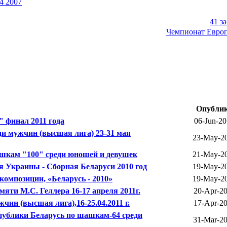
4 2007
41 з
Чемпионат Европ
Опублик
 финал 2011 года
06-Jun-20
и мужчин (высшая лига) 23-31 мая
23-May-20
ашкам "100" среди юношей и девушек
21-May-20
 Украины - Сборная Беларуси 2010 год
19-May-20
омпозиции, «Беларусь - 2010»
19-May-20
ти М.С. Геллера 16-17 апреля 2011г.
20-Apr-20
ин (высшая лига),16-25.04.2011 г.
17-Apr-20
еспублики Беларусь по шашкам-64 среди
31-Mar-20