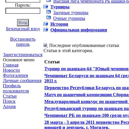
Высшая лига чемпионата РБ шашки-6
Пароль:
Турниры
Заочные турниры
Очные турниры
История
Безопасный вход
Официальная информация
Востановить
пароль
Последние опубликованные статьи
Статьи в этой категории.
Зарегистрироваться
Основное меню
Статьи
Главная
Турнир по шашкам-64 "Юный чемпион"
Новости
Фотогалерея
Чемпионат Беларуси по шашкам 64 сред
Личные сообщения
2011 г.
Профиль
Первенство Республики Беларусь по ш
пользователя
Матч по шашечной композиции Сборная
Статьи
Поиск
Международный конкурс по шашечной к
Архив
Республиканский турнир по шашкам памя
Чемпионат РБ по шашкам-100 среди мужч
28 марта - 3 апреля 2011 первенство Р
юношей и девушек. г. Могилев.