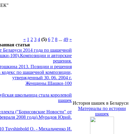
ШЕК"
«
1
2
3
4
(5)
6
7
8
...
49
»
ванная статья
 Беларуси 2014 года по шашечной
шки-100).Композиции и авторские
решения.
ошкина 2013. Позиции и решения
 кодекс по шашечной композиции,
утвержденный 30. 06. 2004 г.
Женщины.Шашки-100
руйская школьница стала королевой
шашек
История шашек в Беларуси
Материалы по истории
ллекта ("Борисовские Новости" от
шашек
февраля 2008 года).Мурадов Юрий.
10 Tuvshinbold O. - Михальченко И.